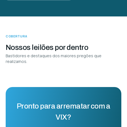
COBERTURA
Nossos leilões por dentro
Bastidores e destaques dos maiores pregões que
Nossos leilões por
realizamos.
dentro
Frota em leilão
1:00
0:45
Pronto para arrematar com a
VIX?