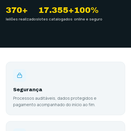
370+
17.355+
100%
leilões realizados
lotes catalogados
online e seguro
Conheça a VIX Leilões
Gabriel Fardin, leiloeiro oficial
2:51
Segurança
Processos auditáveis, dados protegidos e
pagamento acompanhado do início ao fim.